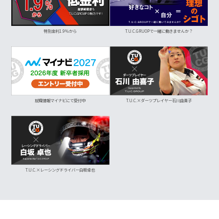
特別金利1.9％から
T.U.C.GRUOPで一緒に働きませんか？
就職情報マイナビにて受付中
T.U.C.×ダーツプレイヤー石川由喜子
T.U.C.×レーシングドライバー白坂卓也