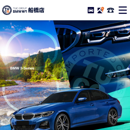
TUCグループ BMW専門 船橋
STOCK
ACCESS
047-460-
ニュース
在庫リスト
目玉車両一覧
店舗紹介
保証＆サービス
アクセスマップ
全国納車
お問い合わせ
特別作業について
オーダーサービス
買取無料査定
自動車保険
TUCとは？
リクルート
納車blog
スタッフblog
会社概要