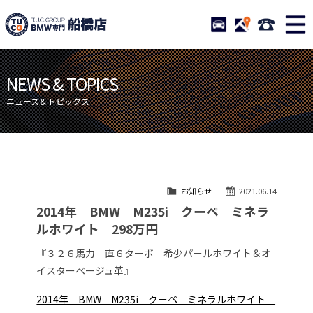
TUCグループ BMW専門 船橋
STOCK
ACCESS
047-460-
ニュース
在庫リスト
NEWS & TOPICS
目玉車両一覧
店舗紹介
ニュース＆トピックス
保証＆サービス
アクセスマップ
全国納車
お問い合わせ
特別作業について
オーダーサービス
お知らせ
2021.06.14
買取無料査定
自動車保険
2014年 BMW M235i クーペ ミネラ
TUCとは？
リクルート
ルホワイト 298万円
納車blog
スタッフblog
『３２６馬力 直６ターボ 希少パールホワイト＆オ
イスターベージュ革』
会社概要
2014年 BMW M235i クーペ ミネラルホワイト