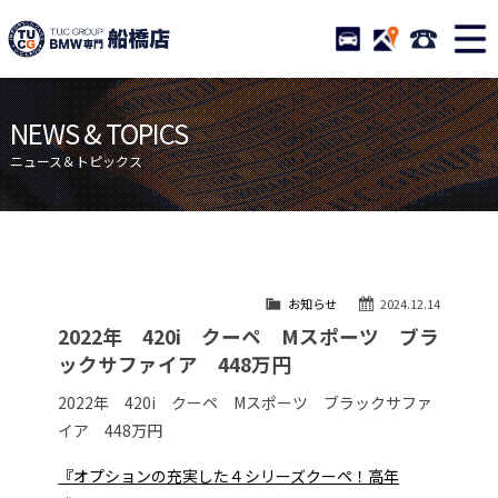
TUCグループ BMW専門 船橋
STOCK
ACCESS
047-460-
ニュース
在庫リスト
NEWS & TOPICS
目玉車両一覧
店舗紹介
ニュース＆トピックス
保証＆サービス
アクセスマップ
全国納車
お問い合わせ
特別作業について
オーダーサービス
お知らせ
2024.12.14
買取無料査定
自動車保険
2022年 420i クーペ Mスポーツ ブラ
TUCとは？
リクルート
ックサファイア 448万円
納車blog
スタッフblog
2022年 420i クーペ Mスポーツ ブラックサファ
イア 448万円
会社概要
『オプションの充実した４シリーズクーペ！高年