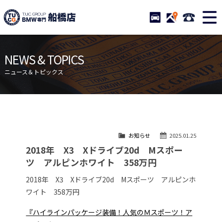
TUCグループ BMW専門 船橋
STOCK
ACCESS
047-460-
ニュース
在庫リスト
NEWS & TOPICS
目玉車両一覧
店舗紹介
ニュース＆トピックス
保証＆サービス
アクセスマップ
全国納車
お問い合わせ
特別作業について
オーダーサービス
お知らせ
2025.01.25
買取無料査定
自動車保険
2018年 X3 Xドライブ20d Mスポー
TUCとは？
リクルート
ツ アルピンホワイト 358万円
納車blog
スタッフblog
2018年 X3 Xドライブ20d Mスポーツ アルピンホ
ワイト 358万円
会社概要
『ハイラインパッケージ装備！人気のＭスポーツ！ア