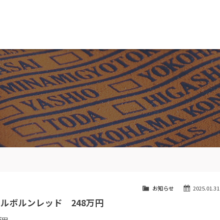
MW専門 船橋店
スト
目玉車両一覧
Features Stock list
スマップ
全国納車
ap
Delivery service
ーサービス
買取無料査定
ice
Trade in
ート
納車blog
User's voice
お知らせ
2025.01.31
メルボルンレッド 248万円
万円