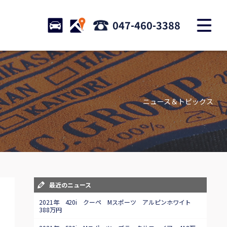
M
STOCK
ACCESS
047-460-3388
店舗紹介
Shop information
ニュース＆トピックス
お問い合わせ
Contact us
自動車保険
Car insurance
スタッフblog
最近のニュース
Staff blog
2021年 420i クーペ Mスポーツ アルピンホワイト
388万円