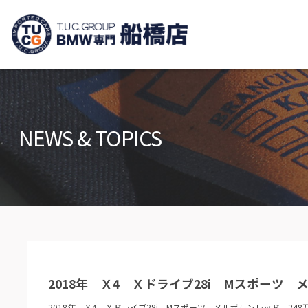
TUCグループ B
ニュース
在庫リ
News and Topics
Stock list
NEWS & TOPICS
保証＆サービス
アクセ
Warranty and Serivce
Access m
特別作業について
オーダ
Special service
Order serv
TUCとは？
リクル
What's TUC
Recruit
2018年 Ｘ4 Ｘドライブ28i Mスポーツ 
会社概要
Company
2018年 Ｘ4 Ｘドライブ28i Mスポーツ メルボルンレッド 248