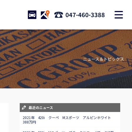
M
STOCK
ACCESS
047-460-3388
店舗紹介
Shop information
ニュース＆トピックス
お問い合わせ
Contact us
自動車保険
Car insurance
スタッフblog
最近のニュース
Staff blog
2021年 420i クーペ Mスポーツ アルピンホワイト
388万円