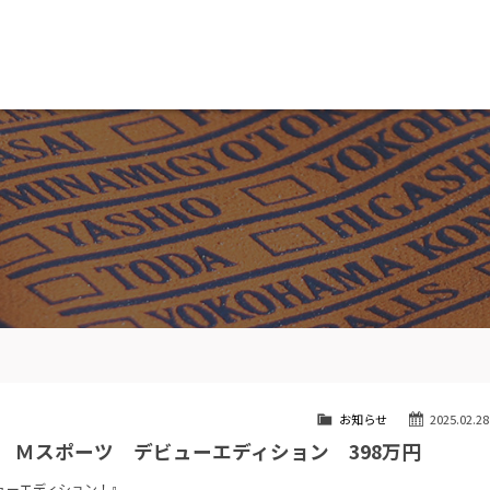
MW専門 船橋店
スト
目玉車両一覧
Features Stock list
スマップ
全国納車
ap
Delivery service
ーサービス
買取無料査定
ice
Trade in
ート
納車blog
User's voice
お知らせ
2025.02.28
スモ Ｍスポーツ デビューエディション 398万円
ューエディション！』