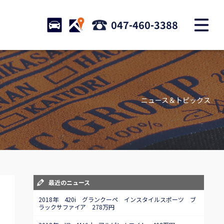
M
STOCK
ACCESS
047-460-3388
店舗紹介
Shop information
ニュース＆トピックス
お問い合わせ
Contact us
自動車保険
Car insurance
スタッフblog
最近のニュース
Staff blog
2018年 420i グランクーペ インスタイルスポーツ ブ
ラックサファイア 278万円