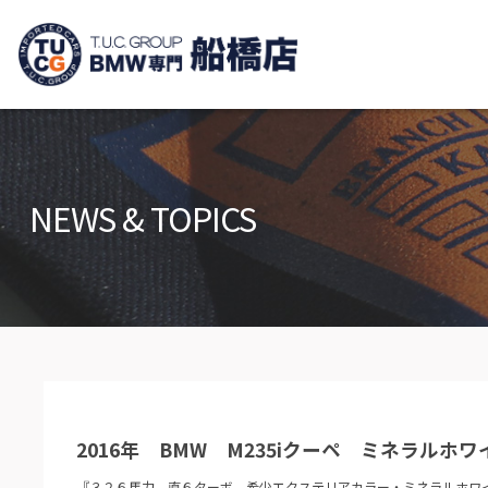
TUCグループ B
ニュース
在庫リ
News and Topics
Stock list
NEWS & TOPICS
保証＆サービス
アクセ
Warranty and Serivce
Access m
特別作業について
オーダ
Special service
Order serv
TUCとは？
リクル
What's TUC
Recruit
2016年 BMW M235iクーペ ミネラルホワ
会社概要
Company
『３２６馬力 直６ターボ 希少エクステリアカラー・ミネラルホワ