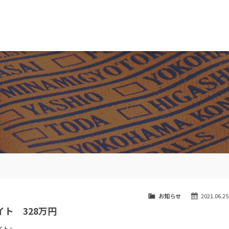
MW専門 船橋店
スト
目玉車両一覧
Features Stock list
スマップ
全国納車
ap
Delivery service
ーサービス
買取無料査定
ice
Trade in
ート
納車blog
User's voice
お知らせ
2021.06.25
イト 328万円
イト』