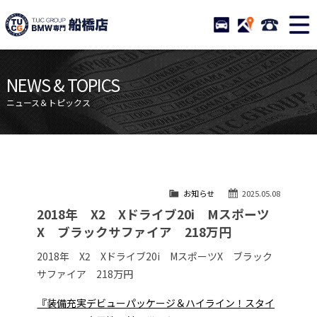
TUCグループ BMW専門 船橋
STOCK
ACCESS
047-460-
ニュース
在庫リスト
NEWS & TOPICS
目玉車両一覧
店舗紹介
ニュース＆トピックス
保証＆サービス
アクセスマップ
全国納車
お問い合わせ
特別作業について
オーダーサービス
お知らせ
2025.05.08
買取無料査定
自動車保険
2018年 X2 Xドライブ20i Mスポーツ
TUCとは？
リクルート
X ブラックサファイア 218万円
納車blog
スタッフblog
2018年 X2 Xドライブ20i MスポーツX ブラック
サファイア 218万円
会社概要
『装備充実デビューパッケージ＆ハイライン！スタイ