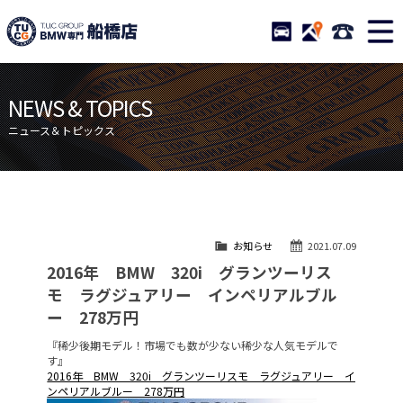
TUCグループ BMW専門 船橋
STOCK
ACCESS
047-460-
ニュース
在庫リスト
NEWS & TOPICS
目玉車両一覧
店舗紹介
ニュース＆トピックス
保証＆サービス
アクセスマップ
全国納車
お問い合わせ
特別作業について
オーダーサービス
お知らせ
2021.07.09
買取無料査定
自動車保険
2016年 BMW 320i グランツーリス
TUCとは？
リクルート
モ ラグジュアリー インペリアルブル
ー 278万円
納車blog
スタッフblog
『稀少後期モデル！市場でも数が少ない稀少な人気モデルで
会社概要
す』
2016年 BMW 320i グランツーリスモ ラグジュアリー イ
ンペリアルブルー 278万円