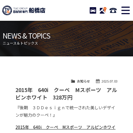
TUCグループ BMW専門 船橋
STOCK
ACCESS
047-460-
ニュース
在庫リスト
NEWS & TOPICS
目玉車両一覧
店舗紹介
ニュース＆トピックス
保証＆サービス
アクセスマップ
全国納車
お問い合わせ
特別作業について
オーダーサービス
お知らせ
2025.07.03
買取無料査定
自動車保険
2015年 640i クーペ Mスポーツ アル
TUCとは？
リクルート
ピンホワイト 328万円
納車blog
スタッフblog
『後期 ３ＤＤｅｓｉｇｎで統一された美しいデザイ
ンが魅力のクーペ！』
会社概要
2015年 640i クーペ Mスポーツ アルピンホワイ