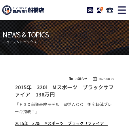
TUCグループ BMW専門 船橋
STOCK
ACCESS
047-460-
ニュース
在庫リスト
NEWS & TOPICS
目玉車両一覧
店舗紹介
ニュース＆トピックス
保証＆サービス
アクセスマップ
全国納車
お問い合わせ
特別作業について
オーダーサービス
お知らせ
2025.08.29
買取無料査定
自動車保険
2015年 320i Mスポーツ ブラックサフ
TUCとは？
リクルート
ァイア 138万円
納車blog
スタッフblog
『Ｆ３０前期最終モデル 追従ＡＣＣ 衝突軽減ブレ
ーキ搭載！』
会社概要
2015年 320i Mスポーツ ブラックサファイア