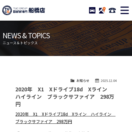
TUCグループ BMW専門 船橋
STOCK
ACCESS
047-460-
ニュース
在庫リスト
NEWS & TOPICS
目玉車両一覧
店舗紹介
ニュース＆トピックス
保証＆サービス
アクセスマップ
全国納車
お問い合わせ
特別作業について
オーダーサービス
お知らせ
2025.12.04
買取無料査定
自動車保険
2020年 X1 Xドライブ18d Xライン
TUCとは？
リクルート
ハイライン ブラックサファイア 298万
円
納車blog
スタッフblog
2020年 X1 Xドライブ18d Xライン ハイライン
会社概要
ブラックサファイア 298万円