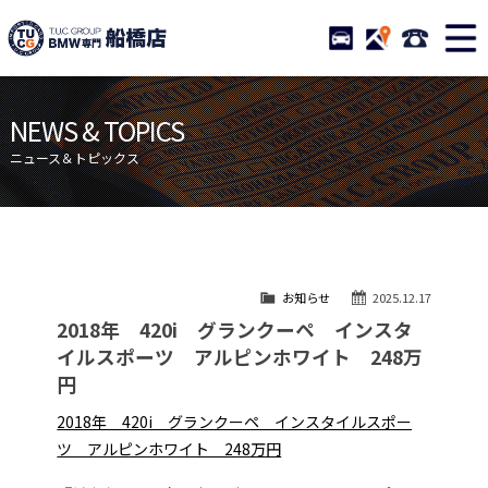
TUCグループ BMW専門 船橋
STOCK
ACCESS
047-460-
ニュース
在庫リスト
NEWS & TOPICS
目玉車両一覧
店舗紹介
ニュース＆トピックス
保証＆サービス
アクセスマップ
全国納車
お問い合わせ
特別作業について
オーダーサービス
お知らせ
2025.12.17
買取無料査定
自動車保険
2018年 420i グランクーペ インスタ
TUCとは？
リクルート
イルスポーツ アルピンホワイト 248万
円
納車blog
スタッフblog
2018年 420i グランクーペ インスタイルスポー
会社概要
ツ アルピンホワイト 248万円