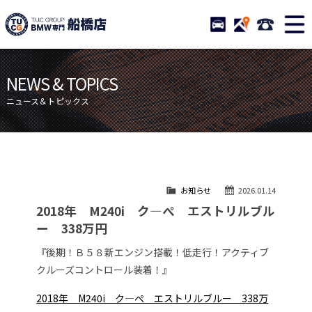
TUCグループ BMW専門 船橋
STOCK
ACCESS
047-460-
ニュース
在庫リスト
NEWS & TOPICS
目玉車両一覧
店舗紹介
ニュース＆トピックス
保証＆サービス
アクセスマップ
全国納車
お問い合わせ
特別作業について
オーダーサービス
お知らせ
2026.01.14
買取無料査定
自動車保険
2018年 M240i ク―ぺ エストリルブル
TUCとは？
リクルート
ー 338万円
納車blog
スタッフblog
『後期！Ｂ５８新エンジン搭載！低走行！アクティブ
クルーズコントロール装着！』
会社概要
2018年 M240i ク―ぺ エストリルブルー 338万