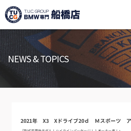
TUCグループ B
ニュース
在庫リ
News and Topics
Stock list
NEWS & TOPICS
保証＆サービス
アクセ
Warranty and Serivce
Access m
特別作業について
オーダ
Special service
Order serv
TUCとは？
リクル
What's TUC
Recruit
2021年 X3 Xドライブ20ｄ Ｍスポーツ 
会社概要
Company
『型式変更後モデル！ハイラインパッケージ！１オーナー車！』