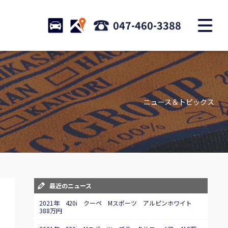
M
STOCK
ACCESS
047-460-3388
店舗紹介
Shop information
ニュース＆トピックス
お問い合わせ
Contact us
自動車保険
Car insurance
スタッフblog
最近のニュース
Staff blog
2021年 420i クーペ Mスポーツ アルピンホワイト
388万円