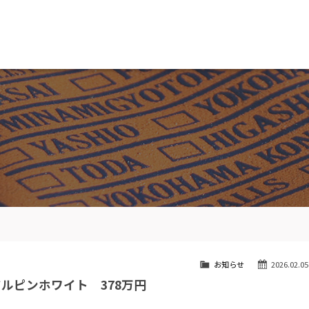
MW専門 船橋店
スト
目玉車両一覧
Features Stock list
スマップ
全国納車
ap
Delivery service
ーサービス
買取無料査定
ice
Trade in
ート
納車blog
User's voice
お知らせ
2026.02.05
アルピンホワイト 378万円