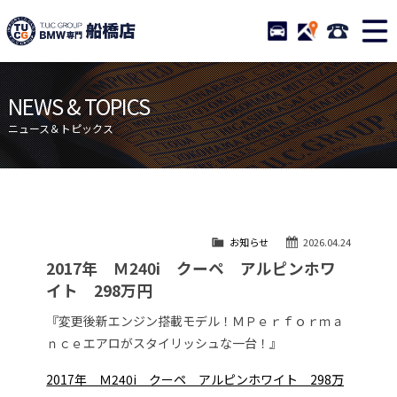
TUCグループ BMW専門 船橋
STOCK
ACCESS
047-460-
ニュース
在庫リスト
NEWS & TOPICS
目玉車両一覧
店舗紹介
ニュース＆トピックス
保証＆サービス
アクセスマップ
全国納車
お問い合わせ
特別作業について
オーダーサービス
お知らせ
2026.04.24
買取無料査定
自動車保険
2017年 Ｍ240i クーペ アルピンホワ
TUCとは？
リクルート
イト 298万円
納車blog
スタッフblog
『変更後新エンジン搭載モデル！ＭＰｅｒｆｏｒｍａ
ｎｃｅエアロがスタイリッシュな一台！』
会社概要
2017年 Ｍ240i クーペ アルピンホワイト 298万