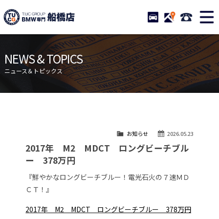
TUCグループ BMW専門 船橋
STOCK
ACCESS
047-460-
ニュース
在庫リスト
NEWS & TOPICS
目玉車両一覧
店舗紹介
ニュース＆トピックス
保証＆サービス
アクセスマップ
全国納車
お問い合わせ
特別作業について
オーダーサービス
お知らせ
2026.05.23
買取無料査定
自動車保険
2017年 M2 MDCT ロングビーチブル
TUCとは？
リクルート
ー 378万円
納車blog
スタッフblog
『鮮やかなロングビーチブルー！電光石火の７速ＭＤ
ＣＴ！』
会社概要
2017年 M2 MDCT ロングビーチブルー 378万円