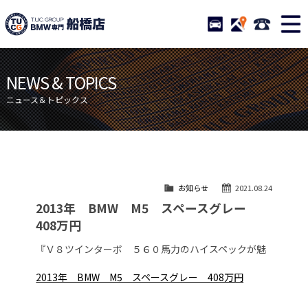
TUCグループ BMW専門 船橋
STOCK
ACCESS
047-460-
ニュース
在庫リスト
NEWS & TOPICS
目玉車両一覧
店舗紹介
ニュース＆トピックス
保証＆サービス
アクセスマップ
全国納車
お問い合わせ
特別作業について
オーダーサービス
お知らせ
2021.08.24
買取無料査定
自動車保険
2013年 BMW M5 スペースグレー
TUCとは？
リクルート
408万円
納車blog
スタッフblog
『Ｖ８ツインターボ ５６０馬力のハイスペックが魅
会社概要
2013年 BMW M5 スペースグレー 408万円