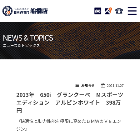
TUCグループ BMW専門 船橋
STOCK
ACCESS
047-460-
ニュース
在庫リスト
NEWS & TOPICS
目玉車両一覧
店舗紹介
ニュース＆トピックス
保証＆サービス
アクセスマップ
全国納車
お問い合わせ
特別作業について
オーダーサービス
お知らせ
2021.11.27
買取無料査定
自動車保険
2013年 650i グランクーペ Mスポーツ
TUCとは？
リクルート
エディション アルピンホワイト 398万
円
納車blog
スタッフblog
『快適性と動力性能を極限に高めたＢＭＷのＶ８エン
会社概要
ジン』