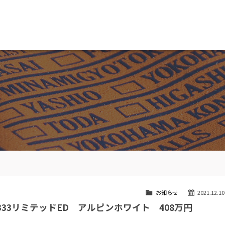
MW専門 船橋店
スト
目玉車両一覧
Features Stock list
スマップ
全国納車
ap
Delivery service
ーサービス
買取無料査定
ice
Trade in
ート
納車blog
User's voice
お知らせ
2021.12.10
333リミテッドED アルピンホワイト 408万円