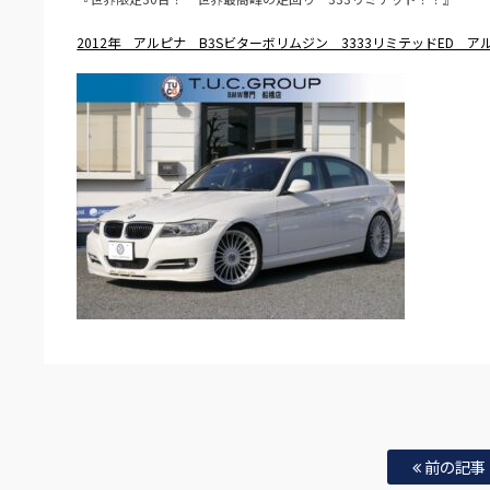
2012年 アルピナ B3Sビターボリムジン 3333リミテッドED ア
前の記事