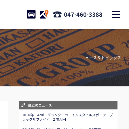
M
STOCK
ACCESS
047-460-3388
店舗紹介
Shop information
ニュース＆トピックス
お問い合わせ
Contact us
自動車保険
Car insurance
スタッフblog
最近のニュース
Staff blog
2018年 420i グランクーペ インスタイルスポーツ ブ
ラックサファイア 278万円