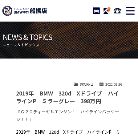
TUCグループ BMW専門 船橋
STOCK
ACCESS
047-460-
ニュース
在庫リスト
NEWS & TOPICS
目玉車両一覧
店舗紹介
ニュース＆トピックス
保証＆サービス
アクセスマップ
全国納車
お問い合わせ
特別作業について
オーダーサービス
お知らせ
2022.02.26
買取無料査定
自動車保険
2019年 BMW 320d Xドライブ ハイ
TUCとは？
リクルート
ラインP ミラーグレー 398万円
納車blog
スタッフblog
『Ｇ２０ディーゼルエンジン！ ハイラインパッケー
ジ！！』
会社概要
2019年 BMW 320d Xドライブ ハイラインP ミ