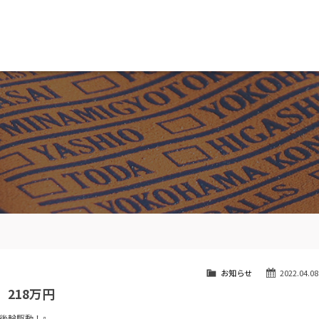
MW専門 船橋店
スト
目玉車両一覧
Features Stock list
スマップ
全国納車
ap
Delivery service
ーサービス
買取無料査定
ice
Trade in
ート
納車blog
User's voice
お知らせ
2022.04.08
 218万円
で後輪駆動！』