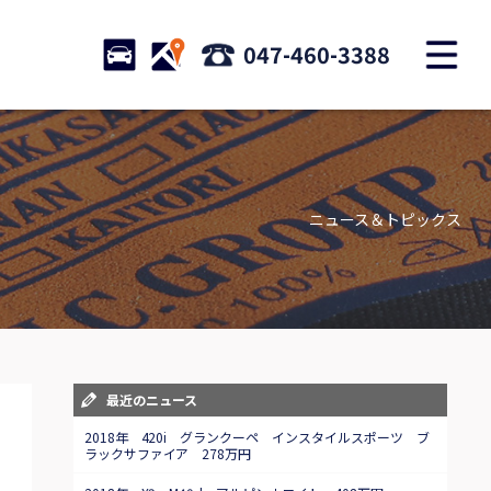
M
STOCK
ACCESS
047-460-3388
店舗紹介
Shop information
ニュース＆トピックス
お問い合わせ
Contact us
自動車保険
Car insurance
スタッフblog
最近のニュース
Staff blog
2018年 420i グランクーペ インスタイルスポーツ ブ
ラックサファイア 278万円