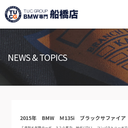
TUCグループ B
ニュース
在庫リ
News and Topics
Stock list
NEWS & TOPICS
保証＆サービス
アクセ
Warranty and Serivce
Access m
特別作業について
オーダ
Special service
Order serv
TUCとは？
リクル
What's TUC
Recruit
2015年 BMW Ｍ135i ブラックサファイア
会社概要
Company
『 直列６気筒ターボ ３２０馬力 地デジTV！ コンパクトハッチ