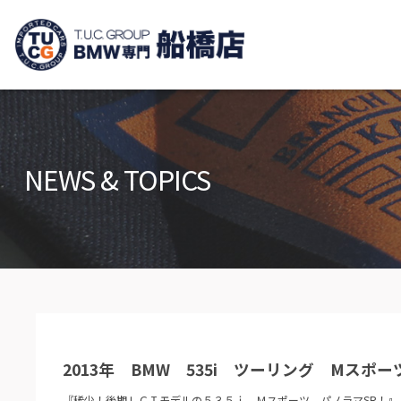
TUCグループ B
ニュース
在庫リ
News and Topics
Stock list
NEWS & TOPICS
保証＆サービス
アクセ
Warranty and Serivce
Access m
特別作業について
オーダ
Special service
Order serv
TUCとは？
リクル
What's TUC
Recruit
2013年 BMW 535i ツーリング Mスポ
会社概要
Company
『稀少！後期ＬＣＩモデルの５３５ｉ Ｍスポーツ パノラマSR！』