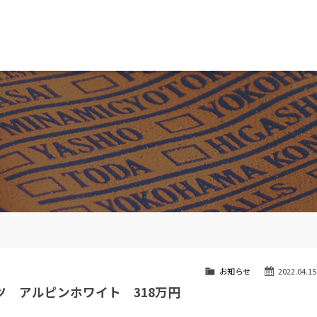
MW専門 船橋店
スト
目玉車両一覧
Features Stock list
スマップ
全国納車
ap
Delivery service
ーサービス
買取無料査定
ice
Trade in
ート
納車blog
User's voice
お知らせ
2022.04.15
ーツ アルピンホワイト 318万円