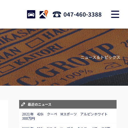
M
STOCK
ACCESS
047-460-3388
店舗紹介
Shop information
ニュース＆トピックス
お問い合わせ
Contact us
自動車保険
Car insurance
スタッフblog
最近のニュース
Staff blog
2021年 420i クーペ Mスポーツ アルピンホワイト
388万円