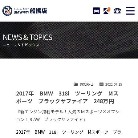
TUCグループ BMW専門 船橋
STOCK
ACCESS
047-460-
ニュース
在庫リスト
NEWS & TOPICS
目玉車両一覧
店舗紹介
ニュース＆トピックス
保証＆サービス
アクセスマップ
全国納車
お問い合わせ
特別作業について
オーダーサービス
お知らせ
2022.07.15
買取無料査定
自動車保険
2017年 BMW 318i ツーリング Mス
TUCとは？
リクルート
ポーツ ブラックサファイア 248万円
納車blog
スタッフblog
『新エンジン搭載モデル！人気のＭスポーツ×オプシ
ョン１９AW ブラックサファイア』
会社概要
2017年 BMW 318i ツーリング Mスポーツ ブラ