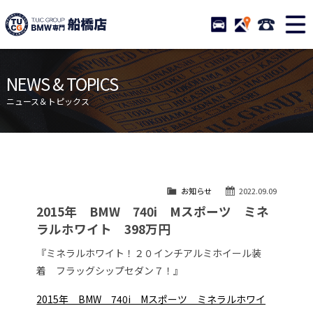
TUCグループ BMW専門 船橋
STOCK
ACCESS
047-460-
ニュース
在庫リスト
NEWS & TOPICS
目玉車両一覧
店舗紹介
ニュース＆トピックス
保証＆サービス
アクセスマップ
全国納車
お問い合わせ
特別作業について
オーダーサービス
お知らせ
2022.09.09
買取無料査定
自動車保険
2015年 BMW 740i Mスポーツ ミネ
TUCとは？
リクルート
ラルホワイト 398万円
納車blog
スタッフblog
『ミネラルホワイト！２０インチアルミホイール装
着 フラッグシップセダン７！』
会社概要
2015年 BMW 740i Mスポーツ ミネラルホワイ