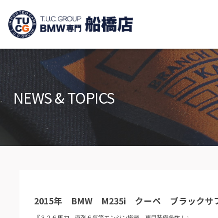
TUCグループ B
ニュース
在庫リ
News and Topics
Stock list
NEWS & TOPICS
保証＆サービス
アクセ
Warranty and Serivce
Access m
特別作業について
オーダ
Special service
Order serv
TUCとは？
リクル
What's TUC
Recruit
2015年 BMW M235i クーペ ブラックサ
会社概要
Company
『３２６馬力 直列６気筒エンジン搭載 専用装備多数！』