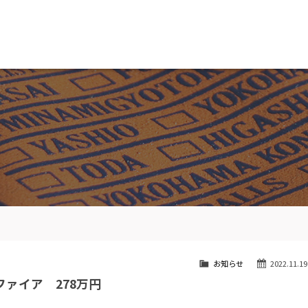
MW専門 船橋店
スト
目玉車両一覧
Features Stock list
スマップ
全国納車
ap
Delivery service
ーサービス
買取無料査定
ice
Trade in
ート
納車blog
User's voice
お知らせ
2022.11.19
ファイア 278万円