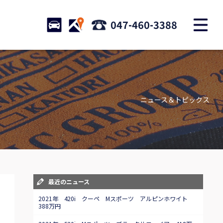
M
STOCK
ACCESS
047-460-3388
店舗紹介
Shop information
ニュース＆トピックス
お問い合わせ
Contact us
自動車保険
Car insurance
スタッフblog
最近のニュース
Staff blog
2021年 420i クーペ Mスポーツ アルピンホワイト
388万円