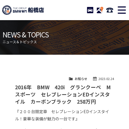
TUCグループ BMW専門 船橋
STOCK
ACCESS
047-460-
ニュース
在庫リスト
NEWS & TOPICS
目玉車両一覧
店舗紹介
ニュース＆トピックス
保証＆サービス
アクセスマップ
全国納車
お問い合わせ
特別作業について
オーダーサービス
お知らせ
2023.02.24
買取無料査定
自動車保険
2016年 BMW 420i グランクーペ M
TUCとは？
リクルート
スポーツ セレブレーションEDインスタ
イル カーボンブラック 258万円
納車blog
スタッフblog
『２００台限定車 セレブレーションEDインスタイ
会社概要
ル！豪華な装備が魅力の一台です』