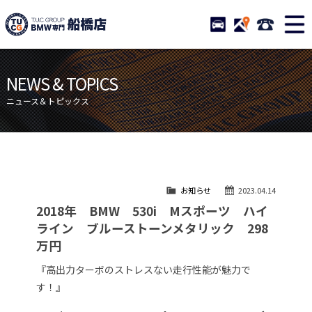
TUCグループ BMW専門 船橋
STOCK
ACCESS
047-460-
ニュース
在庫リスト
NEWS & TOPICS
目玉車両一覧
店舗紹介
ニュース＆トピックス
保証＆サービス
アクセスマップ
全国納車
お問い合わせ
特別作業について
オーダーサービス
お知らせ
2023.04.14
買取無料査定
自動車保険
2018年 BMW 530i Mスポーツ ハイ
TUCとは？
リクルート
ライン ブルーストーンメタリック 298
万円
納車blog
スタッフblog
『高出力ターボのストレスない走行性能が魅力で
会社概要
す！』