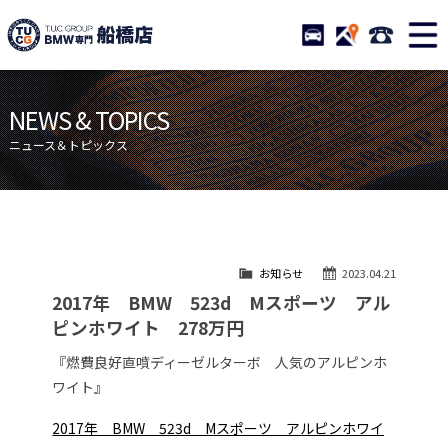
TUCグループ BMW専門 船橋
STOCK
ACCESS
047-460-
ニュース
在庫リスト
NEWS & TOPICS
目玉車両一覧
店舗紹介
ニュース＆トピックス
保証＆サービス
アクセスマップ
全国納車
お問い合わせ
特別作業について
オーダーサービス
お知らせ
2023.04.21
買取無料査定
自動車保険
2017年 BMW 523d Mスポーツ アル
TUCとは？
リクルート
ピンホワイト 278万円
納車blog
スタッフblog
『燃費良好直噴ディーゼルターボ 人気のアルピンホ
ワイト』
会社概要
2017年 BMW 523d Mスポーツ アルピンホワイ