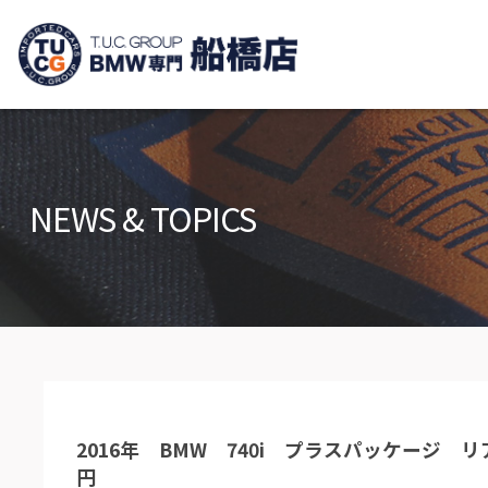
TUCグループ B
ニュース
在庫リ
News and Topics
Stock list
NEWS & TOPICS
保証＆サービス
アクセ
Warranty and Serivce
Access m
特別作業について
オーダ
Special service
Order serv
TUCとは？
リクル
What's TUC
Recruit
2016年 BMW 740i プラスパッケージ
会社概要
円
Company