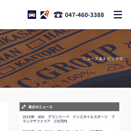
M
STOCK
ACCESS
047-460-3388
店舗紹介
Shop information
ニュース＆トピックス
お問い合わせ
Contact us
自動車保険
Car insurance
スタッフblog
最近のニュース
Staff blog
2018年 420i グランクーペ インスタイルスポーツ ブ
ラックサファイア 278万円