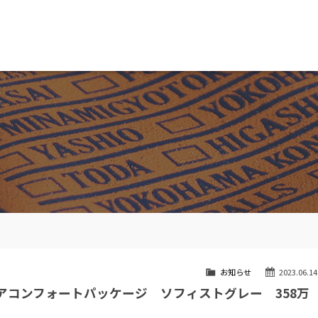
MW専門 船橋店
スト
目玉車両一覧
Features Stock list
スマップ
全国納車
ap
Delivery service
ーサービス
買取無料査定
ice
Trade in
ート
納車blog
User's voice
お知らせ
2023.06.14
 リアコンフォートパッケージ ソフィストグレー 358万