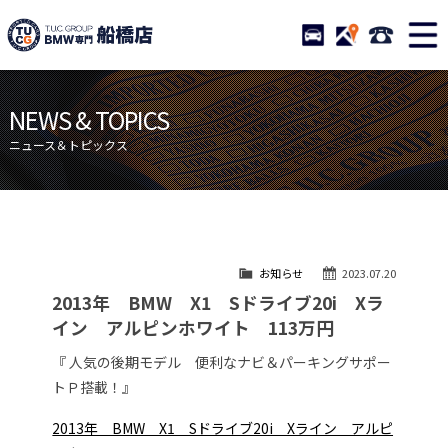
TUCグループ BMW専門 船橋
STOCK
ACCESS
047-460-
ニュース
在庫リスト
NEWS & TOPICS
目玉車両一覧
店舗紹介
ニュース＆トピックス
保証＆サービス
アクセスマップ
全国納車
お問い合わせ
特別作業について
オーダーサービス
お知らせ
2023.07.20
買取無料査定
自動車保険
2013年 BMW X1 Sドライブ20i Xラ
TUCとは？
リクルート
イン アルピンホワイト 113万円
納車blog
スタッフblog
『 人気の後期モデル 便利なナビ＆パーキングサポー
トＰ搭載！』
会社概要
2013年 BMW X1 Sドライブ20i Xライン アルピ