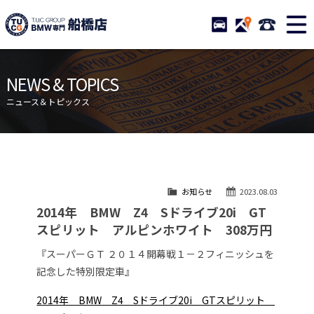
TUCグループ BMW専門 船橋
STOCK
ACCESS
047-460-
ニュース
在庫リスト
NEWS & TOPICS
目玉車両一覧
店舗紹介
ニュース＆トピックス
保証＆サービス
アクセスマップ
全国納車
お問い合わせ
特別作業について
オーダーサービス
お知らせ
2023.08.03
買取無料査定
自動車保険
2014年 BMW Z4 Sドライブ20i GT
TUCとは？
リクルート
スピリット アルピンホワイト 308万円
納車blog
スタッフblog
『スーパーＧＴ ２０１４開幕戦１－２フィニッシュを
記念した特別限定車』
会社概要
2014年 BMW Z4 Sドライブ20i GTスピリット