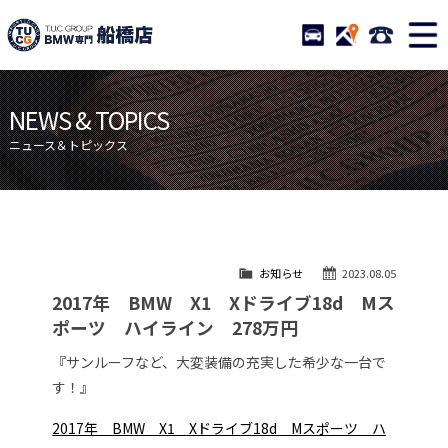
TUCグループ BMW専門 船橋
STOCK
ACCESS
047-460-
ニュース
在庫リスト
NEWS & TOPICS
目玉車両一覧
店舗紹介
ニュース＆トピックス
保証＆サービス
アクセスマップ
全国納車
お問い合わせ
特別作業について
オーダーサービス
お知らせ
2023.08.05
買取無料査定
自動車保険
2017年 BMW X1 Xドライブ18d Mス
TUCとは？
リクルート
ポーツ ハイライン 278万円
納車blog
スタッフblog
『サンルーフなど、大変装備の充実した希少な一台で
す！』
会社概要
2017年 BMW X1 Xドライブ18d Mスポーツ ハ