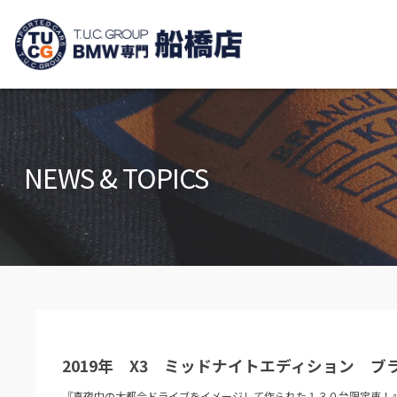
TUCグループ B
ニュース
在庫リ
News and Topics
Stock list
NEWS & TOPICS
保証＆サービス
アクセ
Warranty and Serivce
Access m
特別作業について
オーダ
Special service
Order serv
TUCとは？
リクル
What's TUC
Recruit
2019年 X3 ミッドナイトエディション ブ
会社概要
Company
『真夜中の大都会ドライブをイメージして作られた１３０台限定車！