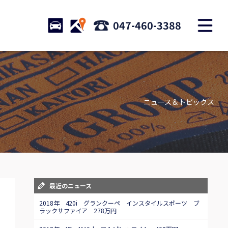
M
STOCK
ACCESS
047-460-3388
店舗紹介
Shop information
ニュース＆トピックス
お問い合わせ
Contact us
自動車保険
Car insurance
スタッフblog
最近のニュース
Staff blog
2018年 420i グランクーペ インスタイルスポーツ ブ
ラックサファイア 278万円