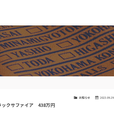
MW専門 船橋店
スト
目玉車両一覧
Features Stock list
スマップ
全国納車
ap
Delivery service
ーサービス
買取無料査定
ice
Trade in
ート
納車blog
User's voice
お知らせ
2023.09.29
ラックサファイア 438万円
』