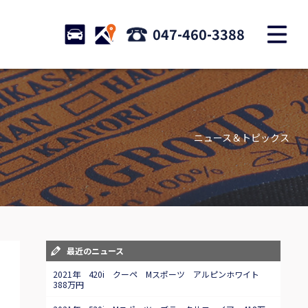
M
STOCK
ACCESS
047-460-3388
店舗紹介
Shop information
ニュース＆トピックス
お問い合わせ
Contact us
自動車保険
Car insurance
スタッフblog
最近のニュース
Staff blog
2021年 420i クーペ Mスポーツ アルピンホワイト
388万円