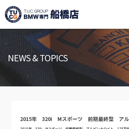
TUCグループ B
ニュース
在庫リ
News and Topics
Stock list
NEWS & TOPICS
保証＆サービス
アクセ
Warranty and Serivce
Access m
特別作業について
オーダ
Special service
Order serv
TUCとは？
リクル
What's TUC
Recruit
2015年 320i Mスポーツ 前期最終型 ア
会社概要
Company
2015年 320i Mスポーツ 前期最終型 アルピンホワイト 178万