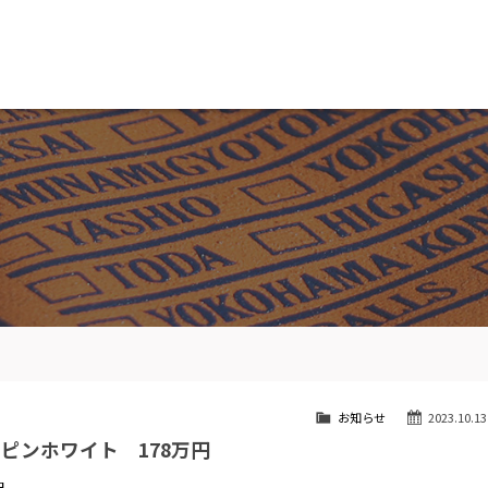
MW専門 船橋店
スト
目玉車両一覧
Features Stock list
スマップ
全国納車
ap
Delivery service
ーサービス
買取無料査定
ice
Trade in
ート
納車blog
User's voice
お知らせ
2023.10.13
ルピンホワイト 178万円
円