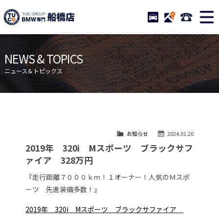
TUCグループ BMW専門 船橋
STOCK
ACCESS
047-460-
ニュース
在庫リスト
NEWS & TOPICS
目玉車両一覧
店舗紹介
ニュース＆トピックス
保証＆サービス
アクセスマップ
全国納車
お問い合わせ
特別作業について
オーダーサービス
お知らせ
2024.01.20
買取無料査定
自動車保険
2019年 320i Mスポーツ ブラックサフ
TUCとは？
リクルート
ァイア 328万円
納車blog
スタッフblog
『走行距離７０００ｋｍ！１オーナー！人気のＭスポ
ーツ 先進装備多数！』
会社概要
2019年 320i Mスポーツ ブラックサファイア