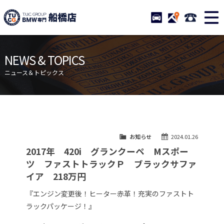
TUCグループ BMW専門 船橋
STOCK
ACCESS
047-460-
ニュース
在庫リスト
NEWS & TOPICS
目玉車両一覧
店舗紹介
ニュース＆トピックス
保証＆サービス
アクセスマップ
全国納車
お問い合わせ
特別作業について
オーダーサービス
お知らせ
2024.01.26
買取無料査定
自動車保険
2017年 420i グランクーペ Mスポー
TUCとは？
リクルート
ツ ファストトラックＰ ブラックサファ
イア 218万円
納車blog
スタッフblog
『エンジン変更後！ヒーター赤革！充実のファストト
会社概要
ラックパッケージ！』