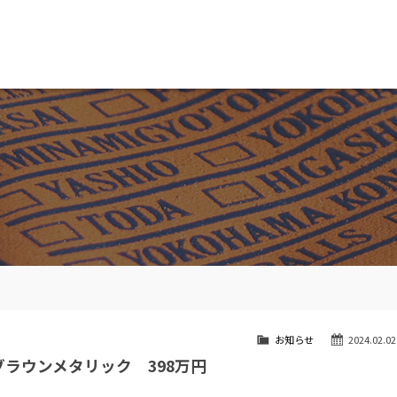
MW専門 船橋店
スト
目玉車両一覧
Features Stock list
スマップ
全国納車
ap
Delivery service
ーサービス
買取無料査定
ice
Trade in
ート
納車blog
User's voice
お知らせ
2024.02.02
ラブラウンメタリック 398万円