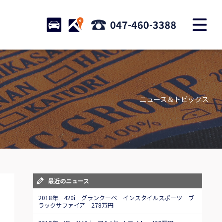
M
STOCK
ACCESS
047-460-3388
店舗紹介
Shop information
ニュース＆トピックス
お問い合わせ
Contact us
自動車保険
Car insurance
スタッフblog
最近のニュース
Staff blog
2018年 420i グランクーペ インスタイルスポーツ ブ
ラックサファイア 278万円