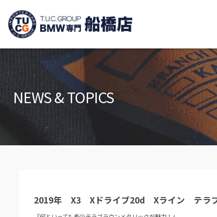
TUCグループ B
ニュース
在庫リ
News and Topics
Stock list
NEWS & TOPICS
保証＆サービス
アクセ
Warranty and Serivce
Access m
特別作業について
オーダ
Special service
Order serv
TUCとは？
リクル
What's TUC
Recruit
2019年 X3 Xドライブ20d Xライン テ
会社概要
Company
『何といっても希少テラブラウンメタリックが魅力！』