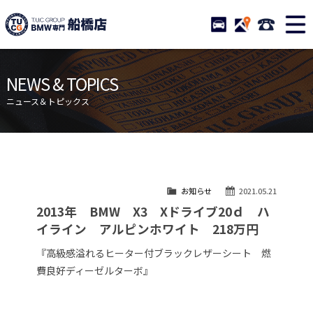
TUCグループ BMW専門 船橋
STOCK
ACCESS
047-460-
ニュース
在庫リスト
NEWS & TOPICS
目玉車両一覧
店舗紹介
ニュース＆トピックス
保証＆サービス
アクセスマップ
全国納車
お問い合わせ
特別作業について
オーダーサービス
お知らせ
2021.05.21
買取無料査定
自動車保険
2013年 BMW X3 Xドライブ20ｄ ハ
TUCとは？
リクルート
イライン アルピンホワイト 218万円
納車blog
スタッフblog
『高級感溢れるヒーター付ブラックレザーシート 燃
費良好ディーゼルターボ』
会社概要