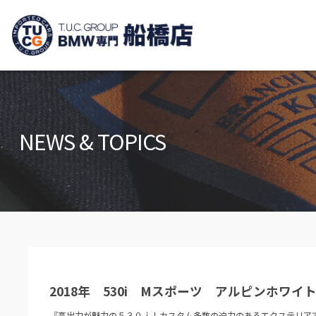
TUCグループ B
ニュース
在庫リ
News and Topics
Stock list
NEWS & TOPICS
保証＆サービス
アクセ
Warranty and Serivce
Access m
特別作業について
オーダ
Special service
Order serv
TUCとは？
リクル
What's TUC
Recruit
2018年 530i Mスポーツ アルピンホワイト
会社概要
Company
『高出力が魅力の５３０ｉ！カスタム多数の迫力のあるエクステリア