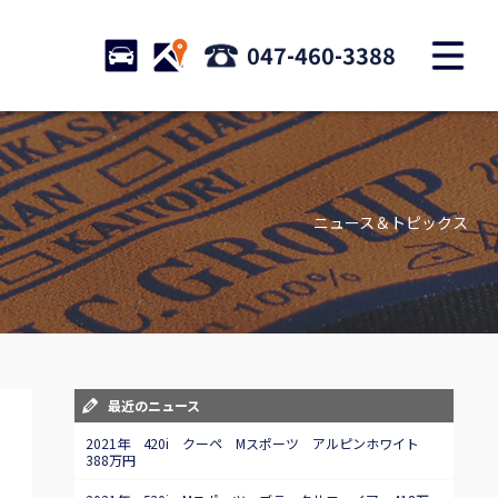
M
STOCK
ACCESS
047-460-3388
店舗紹介
Shop information
ニュース＆トピックス
お問い合わせ
Contact us
自動車保険
Car insurance
スタッフblog
最近のニュース
Staff blog
2021年 420i クーペ Mスポーツ アルピンホワイト
388万円