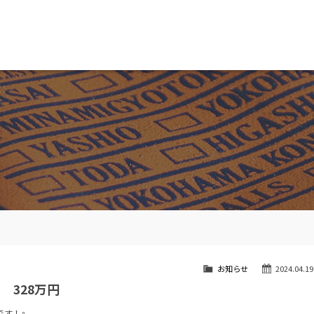
MW専門 船橋店
スト
目玉車両一覧
Features Stock list
スマップ
全国納車
ap
Delivery service
ーサービス
買取無料査定
ice
Trade in
ート
納車blog
User's voice
お知らせ
2024.04.19
 328万円
です！』