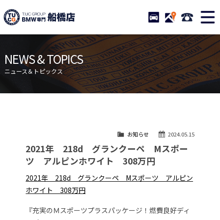
TUCグループ BMW専門 船橋
STOCK
ACCESS
047-460-
ニュース
在庫リスト
NEWS & TOPICS
目玉車両一覧
店舗紹介
ニュース＆トピックス
保証＆サービス
アクセスマップ
全国納車
お問い合わせ
特別作業について
オーダーサービス
お知らせ
2024.05.15
買取無料査定
自動車保険
2021年 218d グランクーペ Mスポー
TUCとは？
リクルート
ツ アルピンホワイト 308万円
納車blog
スタッフblog
2021年 218d グランクーペ Mスポーツ アルピン
ホワイト 308万円
会社概要
『充実のＭスポーツプラスパッケージ！燃費良好ディ