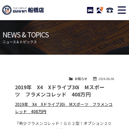
TUCグループ BMW専門 船橋
STOCK
ACCESS
047-460-
ニュース
在庫リスト
NEWS & TOPICS
目玉車両一覧
店舗紹介
ニュース＆トピックス
保証＆サービス
アクセスマップ
全国納車
お問い合わせ
特別作業について
オーダーサービス
お知らせ
2024.06.06
買取無料査定
自動車保険
2019年 X4 Xドライブ30i Mスポー
TUCとは？
リクルート
ツ フラメンコレッド 408万円
納車blog
スタッフblog
2019年 X4 Xドライブ30i Mスポーツ フラメンコ
レッド 408万円
会社概要
『希少フラメンコレッド！Ｇ０２型！オプション２０