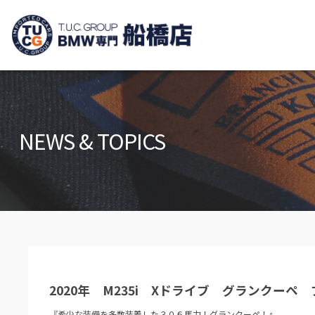
TUCグループ B
ニュース
在庫リ
News and Topics
Stock list
NEWS & TOPICS
保証＆サービス
アクセ
Warranty and Serivce
Access m
特別作業について
オーダ
Special service
Order serv
TUCとは？
リクル
What's TUC
Recruit
2020年 M235i Xドライブ グランクーペ
会社概要
Company
『希少な装備を多数装着した３０６馬力！グランクーペ！』