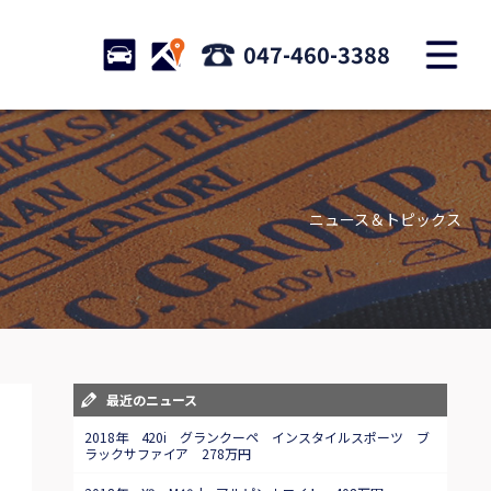
M
STOCK
ACCESS
047-460-3388
店舗紹介
Shop information
ニュース＆トピックス
お問い合わせ
Contact us
自動車保険
Car insurance
スタッフblog
最近のニュース
Staff blog
2018年 420i グランクーペ インスタイルスポーツ ブ
ラックサファイア 278万円