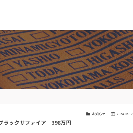
MW専門 船橋店
スト
目玉車両一覧
Features Stock list
スマップ
全国納車
ap
Delivery service
ーサービス
買取無料査定
ice
Trade in
ート
納車blog
User's voice
お知らせ
2024.07.12
 ブラックサファイア 398万円