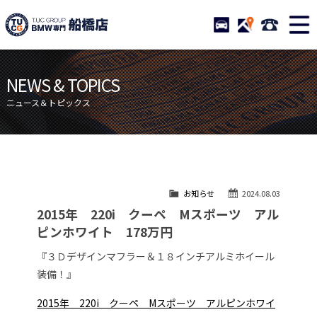
TUCグループ BMW専門 船橋
STOCK
ACCESS
047-460-
ニュース
在庫リスト
NEWS & TOPICS
目玉車両一覧
店舗紹介
ニュース＆トピックス
保証＆サービス
アクセスマップ
全国納車
お問い合わせ
特別作業について
オーダーサービス
お知らせ
2024.08.03
買取無料査定
自動車保険
2015年 220i クーペ Mスポーツ アル
TUCとは？
リクルート
ピンホワイト 178万円
納車blog
スタッフblog
『３Ｄデザインマフラー＆１８インチアルミホイール
装備！』
会社概要
2015年 220i クーペ Mスポーツ アルピンホワイ