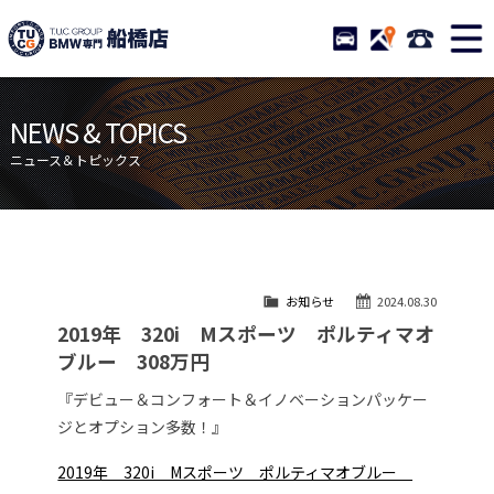
TUCグループ BMW専門 船橋
STOCK
ACCESS
047-460-
ニュース
在庫リスト
NEWS & TOPICS
目玉車両一覧
店舗紹介
ニュース＆トピックス
保証＆サービス
アクセスマップ
全国納車
お問い合わせ
特別作業について
オーダーサービス
お知らせ
2024.08.30
買取無料査定
自動車保険
2019年 320i Mスポーツ ポルティマオ
TUCとは？
リクルート
ブルー 308万円
納車blog
スタッフblog
『デビュー＆コンフォート＆イノベーションパッケー
ジとオプション多数！』
会社概要
2019年 320i Mスポーツ ポルティマオブルー