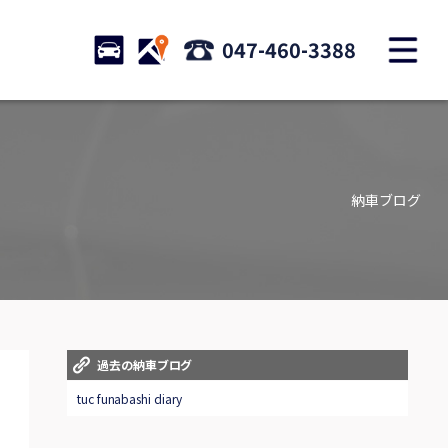
M
STOCK
ACCESS
047-460-3388
店舗紹介
Shop information
納車ブログ
お問い合わせ
Contact us
自動車保険
Car insurance
スタッフblog
過去の納車ブログ
Staff blog
tuc funabashi diary