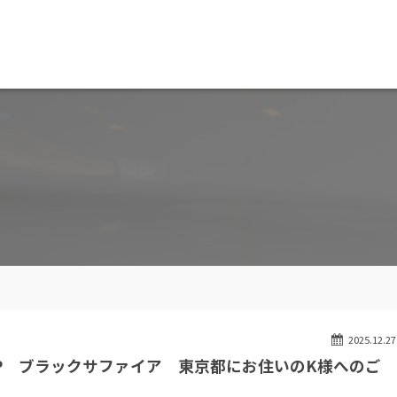
MW専門 船橋店
スト
目玉車両一覧
Features Stock list
スマップ
全国納車
ap
Delivery service
ーサービス
買取無料査定
ice
Trade in
ート
納車blog
User's voice
2025.12.27
ューP ブラックサファイア 東京都にお住いのK様へのご