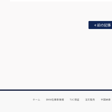
前の記事
ホーム
BMW在庫車情報
TUC保証
注文販売
全国納車