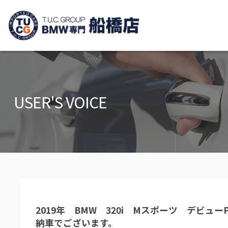
TUCグループ B
ニュース
在庫リ
News and Topics
Stock list
USER'S VOICE
保証＆サービス
アクセ
Warranty and Serivce
Access m
特別作業について
オーダ
Special service
Order serv
TUCとは？
リクル
What's TUC
Recruit
2019年 BMW 320i Mスポーツ デビ
会社概要
納車でございます。
Company