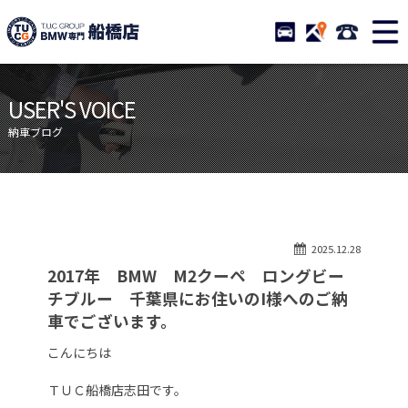
TUCグループ BMW専門 船橋
STOCK
ACCESS
047-460-
ニュース
在庫リスト
USER'S VOICE
目玉車両一覧
店舗紹介
納車ブログ
保証＆サービス
アクセスマップ
全国納車
お問い合わせ
特別作業について
オーダーサービス
2025.12.28
買取無料査定
自動車保険
2017年 BMW M2クーペ ロングビー
TUCとは？
リクルート
チブルー 千葉県にお住いのI様へのご納
車でございます。
納車blog
スタッフblog
こんにちは
会社概要
ＴＵＣ船橋店志田です。