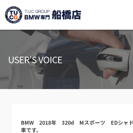
TUCグループ B
ニュース
在庫リ
News and Topics
Stock list
USER'S VOICE
保証＆サービス
アクセ
Warranty and Serivce
Access m
特別作業について
オーダ
Special service
Order serv
TUCとは？
リクル
What's TUC
Recruit
BMW 2018年 320d Mスポーツ ED
会社概要
車です。
Company