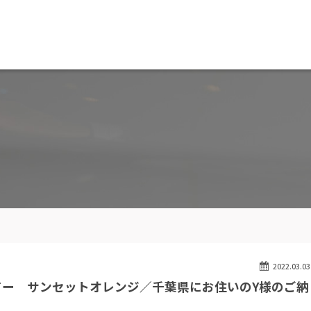
MW専門 船橋店
スト
目玉車両一覧
Features Stock list
スマップ
全国納車
ap
Delivery service
ーサービス
買取無料査定
ice
Trade in
ート
納車blog
User's voice
2022.03.03
シャドー サンセットオレンジ／千葉県にお住いのY様のご納