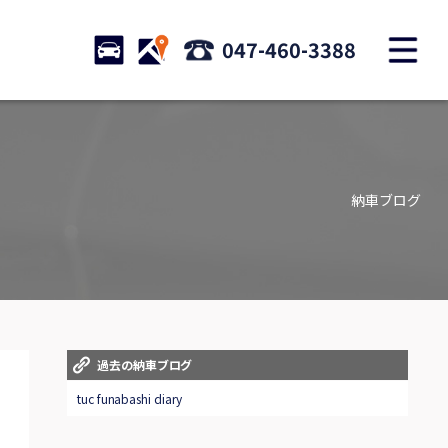
M
STOCK
ACCESS
047-460-3388
店舗紹介
Shop information
納車ブログ
お問い合わせ
Contact us
自動車保険
Car insurance
スタッフblog
過去の納車ブログ
Staff blog
tuc funabashi diary