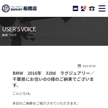
TUCグループ BMW専門 船橋
STOCK
ACCESS
047-460-
ニュース
在庫リスト
USER'S VOICE
目玉車両一覧
店舗紹介
納車ブログ
保証＆サービス
アクセスマップ
全国納車
お問い合わせ
特別作業について
オーダーサービス
2022.03.05
買取無料査定
自動車保険
BMW 2016年 320d ラグジュアリー／
TUCとは？
リクルート
千葉県にお住いのO様のご納車でございま
す。
納車blog
スタッフblog
こんにちは。
会社概要
本日のご納車をご紹介させていただきます。