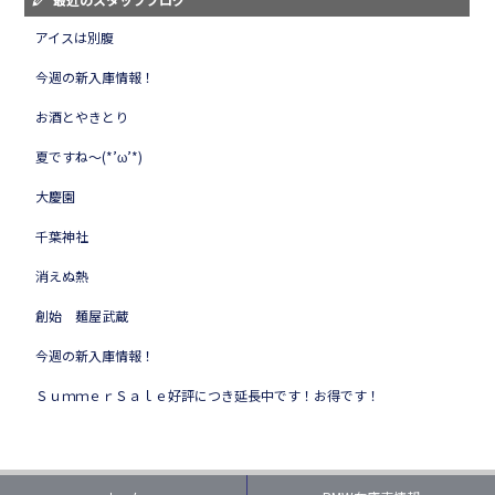
アイスは別腹
今週の新入庫情報！
お酒とやきとり
夏ですね～(*’ω’*)
大慶園
千葉神社
消えぬ熱
創始 麺屋武蔵
今週の新入庫情報！
ＳｕｍｍｅｒＳａｌｅ好評につき延長中です！お得です！