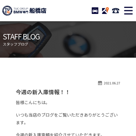
TUCグループ BMW専門 船橋
STOCK
ACCESS
047-460-
ニュース
在庫リスト
STAFF BLOG
目玉車両一覧
店舗紹介
スタッフブログ
保証＆サービス
アクセスマップ
全国納車
お問い合わせ
特別作業について
オーダーサービス
2021.06.27
買取無料査定
自動車保険
今週の新入庫情報！！
TUCとは？
リクルート
皆様こんにちは。
納車blog
スタッフblog
いつも当店のブログをご覧いただきありがとうござい
会社概要
ます。
今週の新入庫車輌を紹介させていただきます。